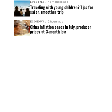
LIFESTYLE
46 minutes ago
Traveling with young children? Tips for
safer, smoother trip
ECONOMY
2 hours ago
China inflation eases in July, producer
prices at 3-month low