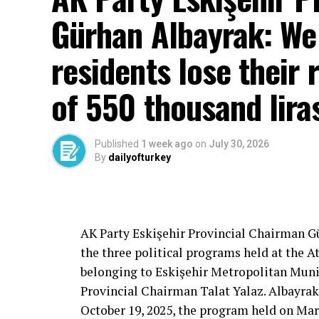
Gürhan Albayrak: We w
residents lose their 
of 550 thousand lira
Published
1 week ago
on
July 30, 2026
By
dailyofturkey
Cenk Gülçimen… He sells peaches and le
– A good opposition is always needed.
A customer… A retired teacher… He said, “
– It will not constantly fight and insult… It
AK Party Eskişehir Provincial Chairman 
is wrong… It will tell the truth… An opposi
the three political programs held at the 
most important need.
belonging to Eskişehir Metropolitan Munic
Provincial Chairman Talat Yalaz. Albayrak
October 19, 2025, the program held on Mar