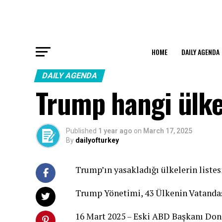
HOME
DAILY AGENDA
DAILY AGENDA
Trump hangi ülkel
Published
1 year ago
on
March 17, 2025
By
dailyofturkey
Trump’ın yasakladığı ülkelerin listes
Trump Yönetimi, 43 Ülkenin Vatandaşl
16 Mart 2025 – Eski ABD Başkanı Don