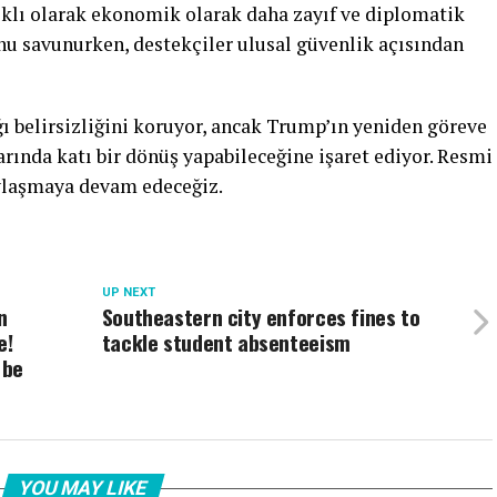
lıklı olarak ekonomik olarak daha zayıf ve diplomatik
unu savunurken, destekçiler ulusal güvenlik açısından
ı belirsizliğini koruyor, ancak Trump’ın yeniden göreve
rında katı bir dönüş yapabileceğine işaret ediyor. Resmi
ylaşmaya devam edeceğiz.
UP NEXT
n
Southeastern city enforces fines to
e!
tackle student absenteeism
 be
YOU MAY LIKE