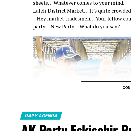
sheets… Whatever comes to your mind.
Laleli District Market… It’s quite crowded
– Hey market tradesmen… Your fellow co
party… New Party… What do you say?
CON
DAILY AGENDA
AK Party Eskişehir P