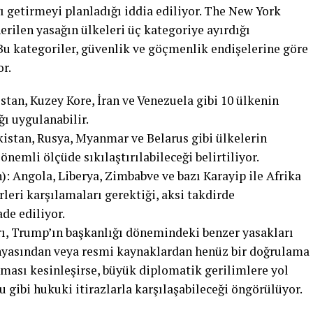
ı getirmeyi planladığı iddia ediliyor. The New York
erilen yasağın ülkeleri üç kategoriye ayırdığı
. Bu kategoriler, güvenlik ve göçmenlik endişelerine göre
or.
tan, Kuzey Kore, İran ve Venezuela gibi 10 ülkenin
ı uygulanabilir.
kistan, Rusya, Myanmar ve Belarus gibi ülkelerin
önemli ölçüde sıkılaştırılabileceği belirtiliyor.
): Angola, Liberya, Zimbabve ve bazı Karayip ile Afrika
erleri karşılamaları gerektiği, aksi takdirde
ade ediliyor.
arı, Trump’ın başkanlığı dönemindeki benzer yasakları
nyasından veya resmi kaynaklardan henüz bir doğrulama
nması kesinleşirse, büyük diplomatik gerilimlere yol
 gibi hukuki itirazlarla karşılaşabileceği öngörülüyor.