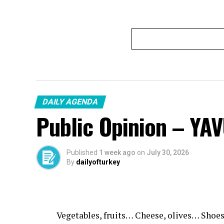
DAILY AGENDA
Public Opinion – YA
Published
1 week ago
on
July 30, 2026
By
dailyofturkey
Vegetables, fruits… Cheese, olives… Shoes