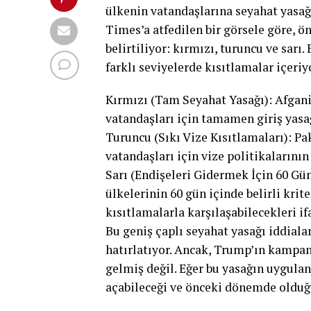
ülkenin vatandaşlarına seyahat yasağ
Times’a atfedilen bir görsele göre, ön
belirtiliyor: kırmızı, turuncu ve sarı
farklı seviyelerde kısıtlamalar içeriy
Kırmızı (Tam Seyahat Yasağı): Afganis
vatandaşları için tamamen giriş yasağ
Turuncu (Sıkı Vize Kısıtlamaları): Pa
vatandaşları için vize politikalarının 
Sarı (Endişeleri Gidermek İçin 60 Gün
ülkelerinin 60 gün içinde belirli krit
kısıtlamalarla karşılaşabilecekleri if
Bu geniş çaplı seyahat yasağı iddial
hatırlatıyor. Ancak, Trump’ın kampa
gelmiş değil. Eğer bu yasağın uygula
açabileceği ve önceki dönemde olduğu