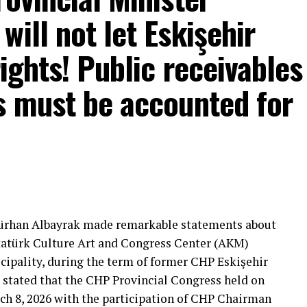
ill not let Eskişehir
rights! Public receivables
s must be accounted for
mons… He said:
That’s right.”
 will call what is right right, it will criticize what
Gürhan Albayrak made remarkable statements about
tion that will give confidence is truly Türkiye’s
Atatürk Culture Art and Congress Center (AKM)
ipality, during the term of former CHP Eskişehir
 stated that the CHP Provincial Congress held on
***
ch 8, 2026 with the participation of CHP Chairman