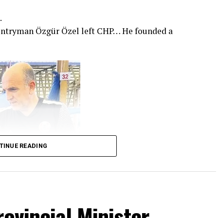
.
untryman Özgür Özel left CHP… He founded a
TINUE READING
rovincial Minister