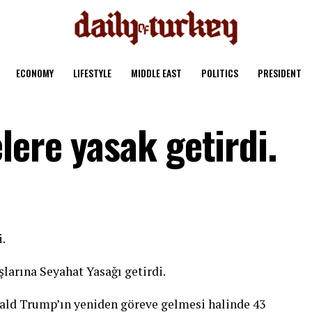
ECONOMY
LIFESTYLE
MIDDLE EAST
POLITICS
PRESIDENT
ere yasak getirdi.
i.
arına Seyahat Yasağı getirdi.
ald Trump’ın yeniden göreve gelmesi halinde 43